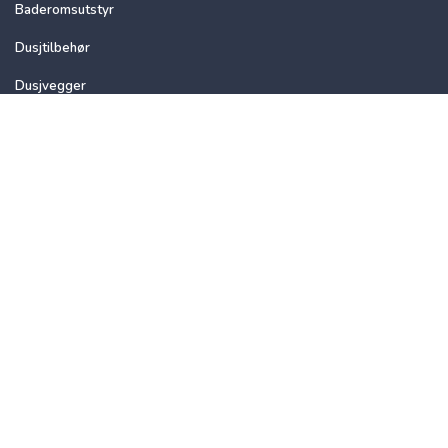
Baderomsutstyr
Dusjtilbehør
Dusjvegger
Velvære
Oppbevaring
Servanttilbehør
Speil
Toalettartikler
Brands
Tiger
Sealskin
Esbada