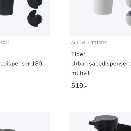
6012
Artikkelnr.
T316001
Tiger
edispenser 180
Urban såpedispenser
ml hvit
519,-