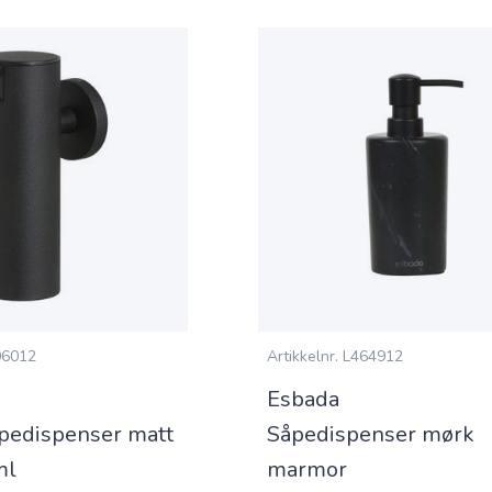
6012
Artikkelnr.
L464912
Esbada
pedispenser matt
Såpedispenser mørk
ml
marmor