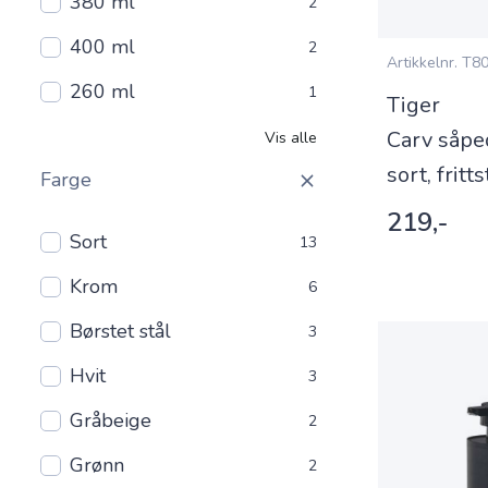
380 ml
2
400 ml
2
Artikkelnr.
T80
260 ml
1
Tiger
Carv såpe
Vis alle
sort, fritts
Farge
219,-
Sort
13
Krom
6
Børstet stål
3
Hvit
3
Gråbeige
2
Grønn
2