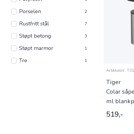
Porselen
2
Rustfritt stål
7
Støpt betong
3
Støpt marmor
1
Tre
1
Artikkelnr.
T31
Tiger
Colar såp
ml blankp
519,-