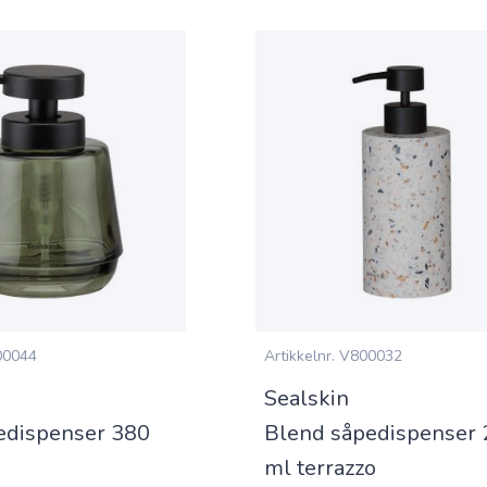
0044
Artikkelnr.
V800032
Sealskin
edispenser 380
Blend såpedispenser
ml terrazzo