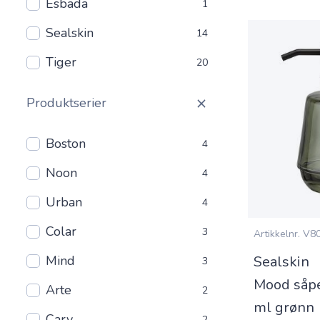
Esbada
1
Sealskin
14
Tiger
20
Produktserier
Boston
4
Noon
4
Urban
4
Colar
3
Artikkelnr.
V80
Mind
Sealskin
3
Mood såp
Arte
2
ml grønn
Carv
2