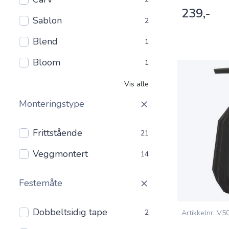
239,-
Sablon
2
Blend
1
Bloom
1
Vis alle
Monteringstype
Frittstående
21
Veggmontert
14
Festemåte
Dobbeltsidig tape
2
Artikkelnr.
V50