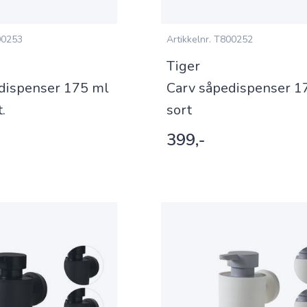
0253
Artikkelnr.
T800252
Tiger
dispenser 175 ml
Carv såpedispenser 1
t.
sort
399,-