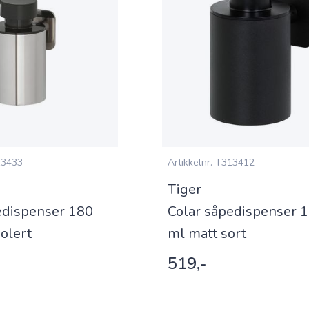
3433
Artikkelnr.
T313412
Tiger
edispenser 180
Colar såpedispenser 
olert
ml matt sort
519,-