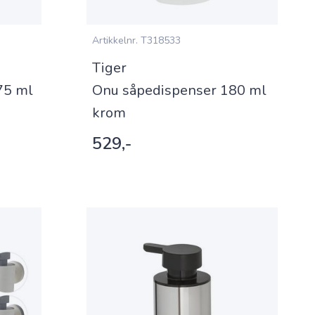
Artikkelnr.
T318533
Tiger
75 ml
Onu såpedispenser 180 ml
krom
529,-