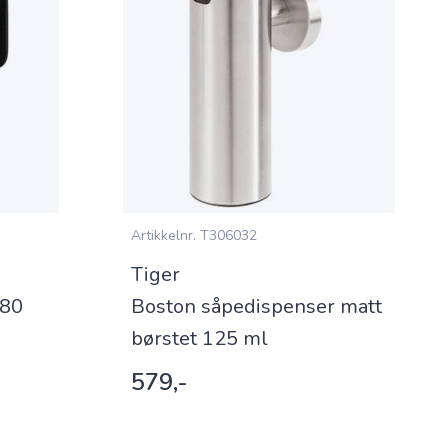
Artikkelnr.
T306032
Tiger
180
Boston såpedispenser matt
børstet 125 ml
579,-