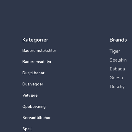
Kategorier
Brands
Baderomstekstiler
Tiger
Sealskin
Baderomsutstyr
Esbada
Dusjtilbehør
Geesa
Dusjvegger
Duschy
Velvære
Oppbevaring
Servanttilbehør
Speil