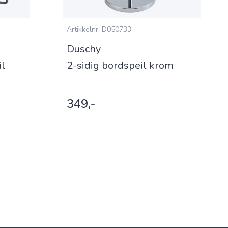
Artikkelnr.
D050733
Duschy
il
2-sidig bordspeil krom
349,-