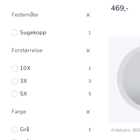
469,-
Festemåte
Sugekopp
1
Forstørrelse
10X
1
3X
3
5X
5
Farge
Grå
1
Artikkelnr.
800