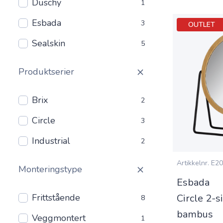
Duschy
1
Esbada
3
OUTLET
Sealskin
5
Produktserier
Brix
2
Circle
3
Industrial
2
Artikkelnr.
E20
Monteringstype
Esbada
Frittstående
Circle 2-s
8
bambus
Veggmontert
1