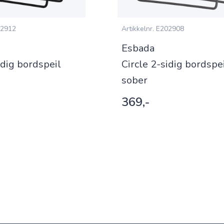
2912
Artikkelnr.
E202908
Esbada
idig bordspeil
Circle 2-sidig bordspe
sober
369,-