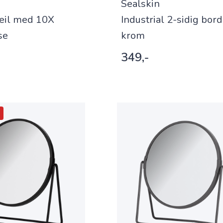
Sealskin
eil med 10X
Industrial 2-sidig bord
se
krom
349,-