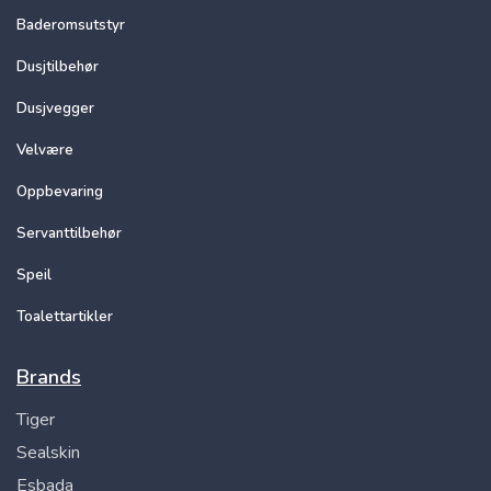
Baderomsutstyr
Dusjtilbehør
Dusjvegger
Velvære
Oppbevaring
Servanttilbehør
Speil
Toalettartikler
Brands
Tiger
Sealskin
Esbada