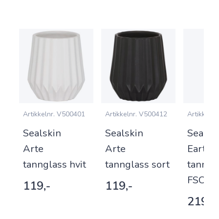
9
Artikkelnr.
V500401
Artikkelnr.
V500412
Artikkelnr.
Sealskin
Sealskin
Sealsk
Arte
Arte
Earth
tannglass hvit
tannglass sort
tanngl
FSC
119,-
119,-
219,-