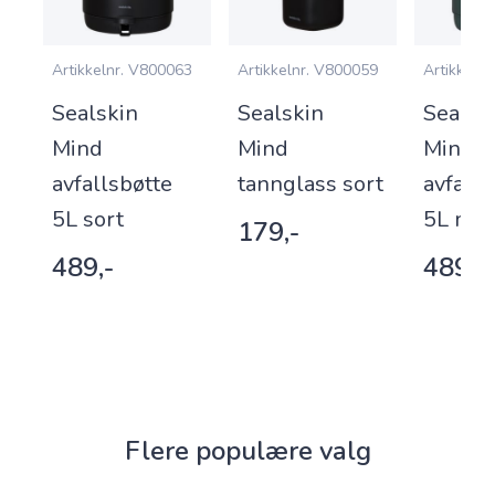
5
Artikkelnr.
V800063
Artikkelnr.
V800059
Artikkelnr.
Sealskin
Sealskin
Sealsk
Mind
Mind
Mind
avfallsbøtte
tannglass sort
avfalls
5L sort
5L mør
179,-
489,-
489,-
Flere populære valg