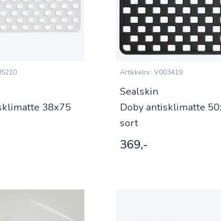
5210
Artikkelnr.
V003419
Sealskin
sklimatte 38x75
Doby antisklimatte 5
sort
369,-