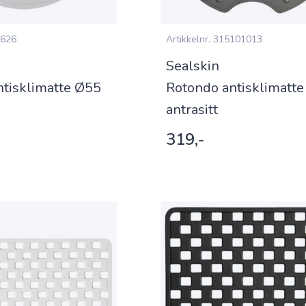
626
Artikkelnr.
315101013
Sealskin
ntisklimatte Ø55
Rotondo antisklimatt
antrasitt
319,-