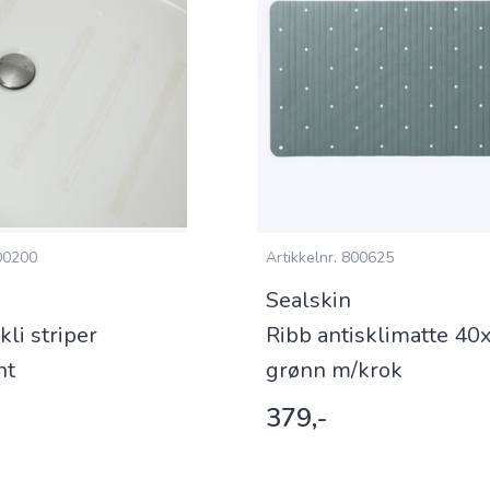
0200
Artikkelnr.
800625
Sealskin
kli striper
Ribb antisklimatte 40
nt
grønn m/krok
379,-