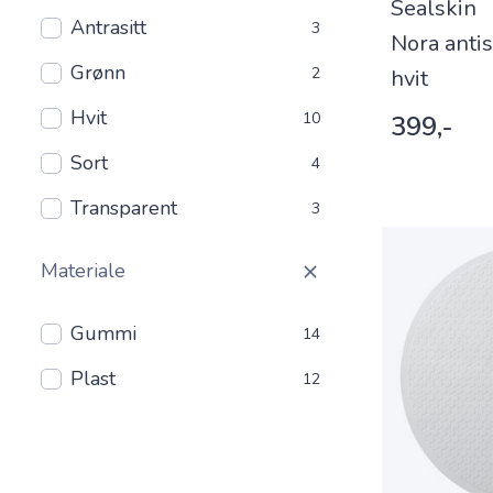
Sealskin
Antrasitt
3
Nora anti
Grønn
2
hvit
Hvit
10
399,-
Sort
4
Transparent
3
Materiale
Gummi
14
Plast
12