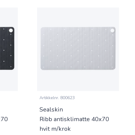
Artikkelnr.
800623
Sealskin
x70
Ribb antisklimatte 40x70
hvit m/krok