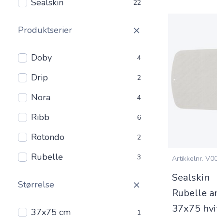
Sealskin
22
Produktserier
Doby
4
Drip
2
Nora
4
Ribb
6
Rotondo
2
Rubelle
3
Artikkelnr.
V00
Sealskin
Størrelse
Rubelle a
37x75 hvi
37x75 cm
1