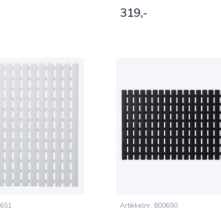
319,-
651
Artikkelnr.
800650