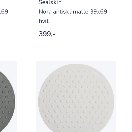
Sealskin
x69
Nora antisklimatte 39x69
hvit
399,-