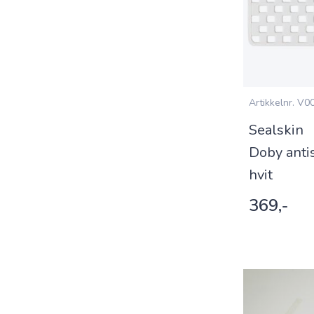
Artikkelnr.
V00
Sealskin
Doby anti
hvit
369,-