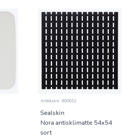
Artikkelnr.
800652
Sealskin
Nora antisklimatte 54x54
sort