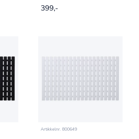
399,-
Artikkelnr.
800649