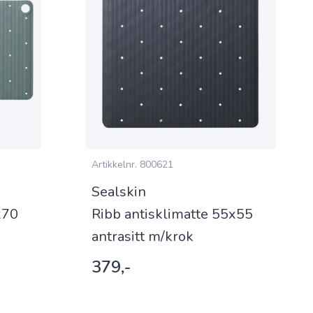
Artikkelnr.
800621
Sealskin
x70
Ribb antisklimatte 55x55
antrasitt m/krok
379,-