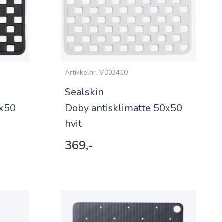
Artikkelnr.
V003410
Sealskin
0x50
Doby antisklimatte 50x50
hvit
369,-