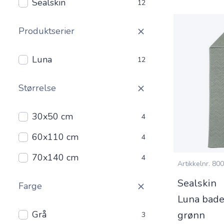
Sealskin
12
Produktserier
Luna
12
Størrelse
30x50 cm
4
60x110 cm
4
70x140 cm
4
Artikkelnr.
800
Sealskin
Farge
Luna bad
Grå
grønn
3