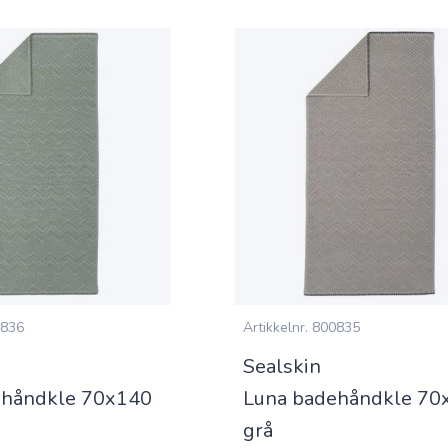
836
Artikkelnr.
800835
Sealskin
ehåndkle 70x140
Luna badehåndkle 70
grå