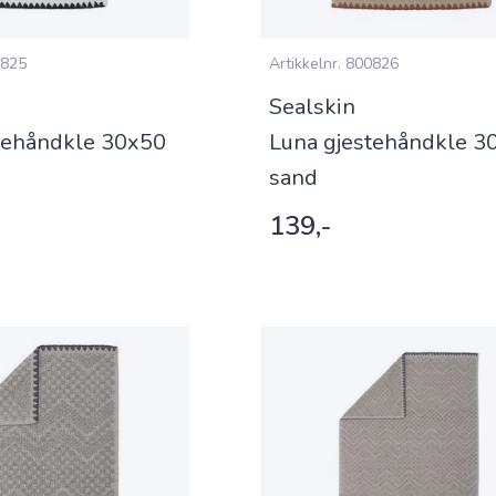
825
Artikkelnr.
800826
Sealskin
tehåndkle 30x50
Luna gjestehåndkle 3
sand
139,-