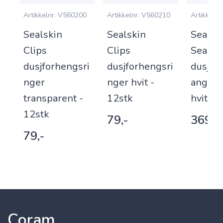
1
Artikkelnr.
V560200
Artikkelnr.
V560210
Artikkelnr.
Sealskin
Sealskin
Sealsk
Clips
Clips
Seallu
dusjforhengsri
dusjforhengsri
dusjfo
nger
nger hvit -
ang 12
transparent -
12stk
hvit
12stk
79,-
369,-
79,-
Coram