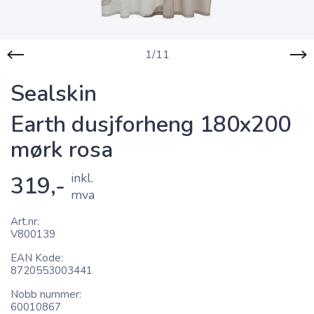
1/11
Sealskin
Earth dusjforheng 180x200
mørk rosa
inkl.
319,-
mva
Art.nr
V800139
EAN Kode
8720553003441
Nobb nummer
60010867