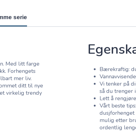
amme serie
Egensk
n. Med litt farge
Bærekraftig: du
kk. Forhengets
Vannavvisende:
bart mer liv.
Vi tenker på d
ommet ditt til nye
så du trenger i
t virkelig trendy
Lett å rengjør
Vårt beste tips
dusjforhenget 
mulig etter bru
ordentlig leng