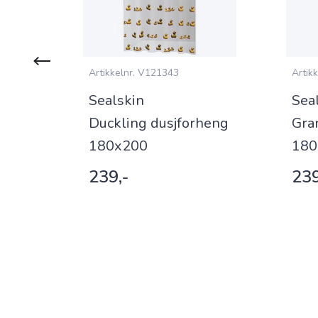
Artikkelnr.
V121343
Artikk
Sealskin
Sea
Duckling dusjforheng
Gra
180x200
180
239,-
239