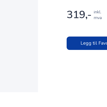
319,-
inkl.
mva
Legg til Fav