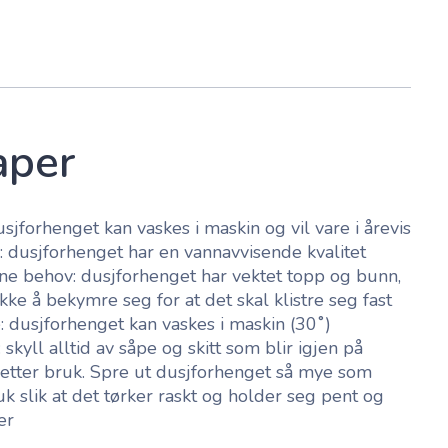
aper
sjforhenget kan vaskes i maskin og vil vare i årevis
 dusjforhenget har en vannavvisende kvalitet
ine behov: dusjforhenget har vektet topp og bunn,
kke å bekymre seg for at det skal klistre seg fast
e: dusjforhenget kan vaskes i maskin (30˚)
: skyll alltid av såpe og skitt som blir igjen på
etter bruk. Spre ut dusjforhenget så mye som
k slik at det tørker raskt og holder seg pent og
er