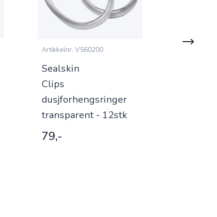
Artikkelnr.
V560200
Artikkelnr.
V
Sealskin
Sealski
Clips
Clips
dusjforhengsringer
dusjfor
transparent - 12stk
hvit - 1
79,-
79,-