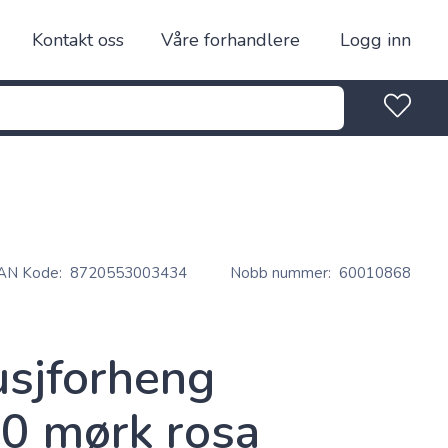
Kontakt oss
Våre forhandlere
Logg inn
AN Kode
8720553003434
Nobb nummer
60010868
sjforheng
0 mørk rosa