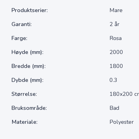
Produktserier
Mare
Garanti
2 år
Farge
Rosa
Høyde (mm)
2000
Bredde (mm)
1800
Dybde (mm)
0.3
Størrelse
180x200 c
Bruksområde
Bad
Materiale
Polyester