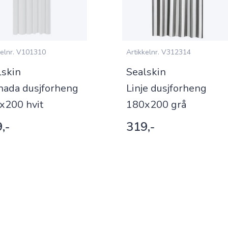
elnr.
V101310
Artikkelnr.
V312314
lskin
Sealskin
nada dusjforheng
Linje dusjforheng
x200 hvit
180x200 grå
,-
319,-