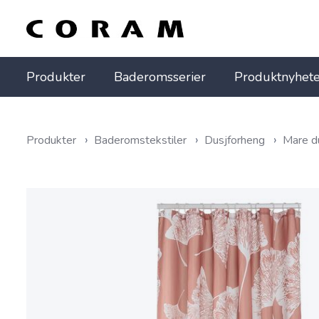
Produkter
Baderomsserier
Produktnyhete
Produkter
Baderomstekstiler
Dusjforheng
Mare d