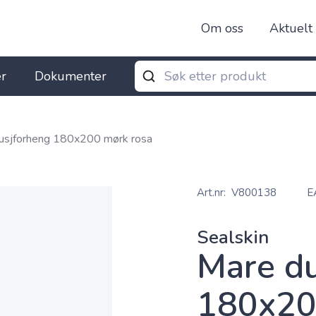
Om oss
Aktuelt
r
Dokumenter
usjforheng 180x200 mørk rosa
Art.nr
V800138
E
Sealskin
Mare du
180x20