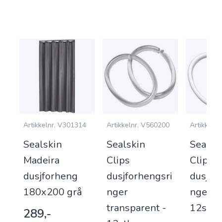
0
Artikkelnr.
V301314
Artikkelnr.
V560200
Artikkelnr.
Sealskin
Sealskin
Sealsk
Madeira
Clips
Clips
dusjforheng
dusjforhengsri
dusjfo
rk
180x200 grå
nger
nger hv
transparent -
12stk
289,-