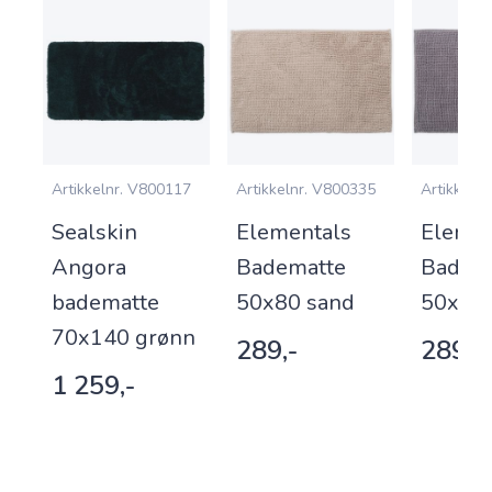
9
Artikkelnr.
V800117
Artikkelnr.
V800335
Artikkelnr.
Sealskin
Elementals
Elemen
Angora
Badematte
Badem
badematte
50x80 sand
50x80 
70x140 grønn
289,-
289,-
1 259,-