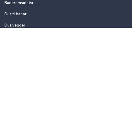
Baderomsutstyr
Dusjtilbehør
Dusjvegger
Velvære
Oppbevaring
Servanttilbehør
Speil
Toalettartikler
Brands
Tiger
Sealskin
Esbada