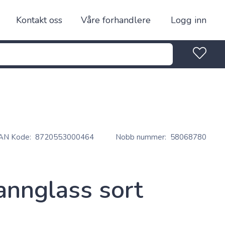
Kontakt oss
Våre forhandlere
Logg inn
AN Kode
8720553000464
Nobb nummer
58068780
annglass sort