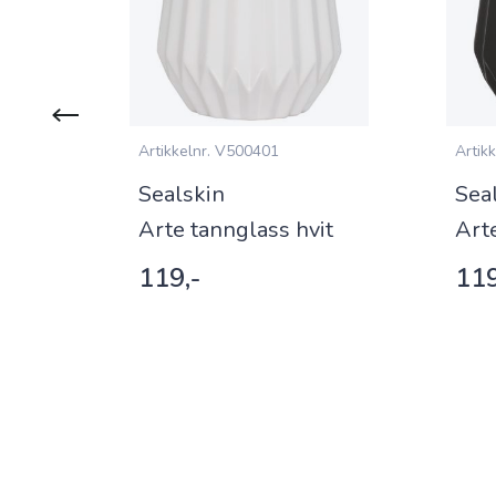
Artikkelnr.
V500401
Artikk
Sealskin
Sea
ik
Arte tannglass hvit
Art
119,-
119