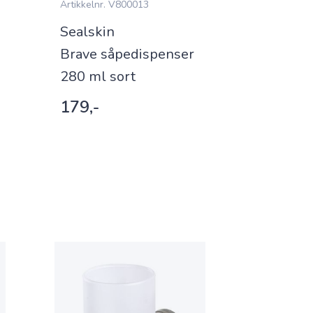
Artikkelnr.
V800013
Artikkelnr.
V
Sealskin
Sealski
Brave såpedispenser
Brave lø
280 ml sort
børsteh
179,-
119,-