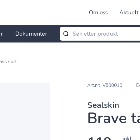
Om oss
Aktuelt
r
Dokumenter
ass sort
Art.nr
V800019
E
Sealskin
Brave t
inkl.