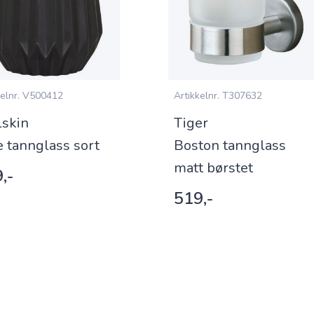
elnr.
V500412
Artikkelnr.
T307632
lskin
Tiger
e tannglass sort
Boston tannglass
matt børstet
,-
519,-