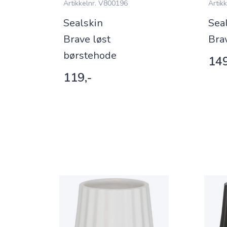
Artikkelnr.
V800196
Artikk
Sealskin
Sea
nser
Brave løst
Bra
børstehode
149
119,-