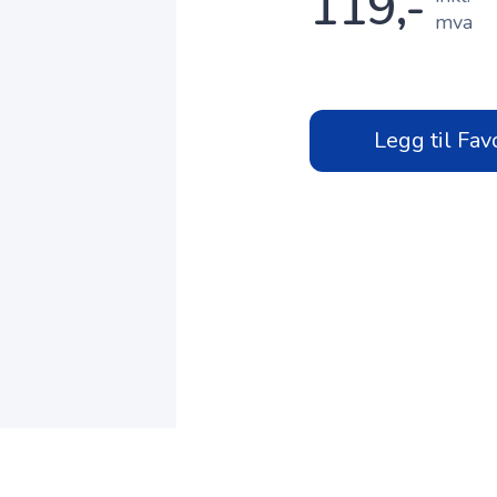
119,-
mva
Legg til Fav