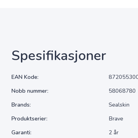
Spesifikasjoner
EAN Kode
87205530
Nobb nummer
58068780
Brands
Sealskin
Produktserier
Brave
Garanti
2 år