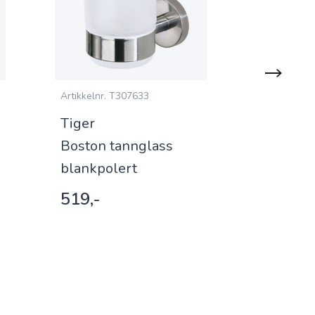
Artikkelnr.
T307633
Artikkelnr.
L
Tiger
Esbada
Boston tannglass
Tannglas
blankpolert
marmor
519,-
319,-