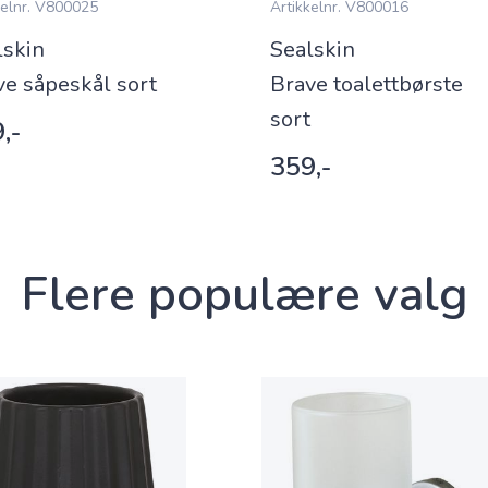
elnr.
V800025
Artikkelnr.
V800016
lskin
Sealskin
ve såpeskål sort
Brave toalettbørste
sort
,-
359,-
Flere populære valg