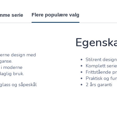
Flere populære valg
amme serie
Egensk
oderne design med
Stilrent desig
ganse.
Komplett serie
n i moderne
Frittstående p
aglig bruk.
Praktisk og fun
nglass og såpeskål
2 års garanti