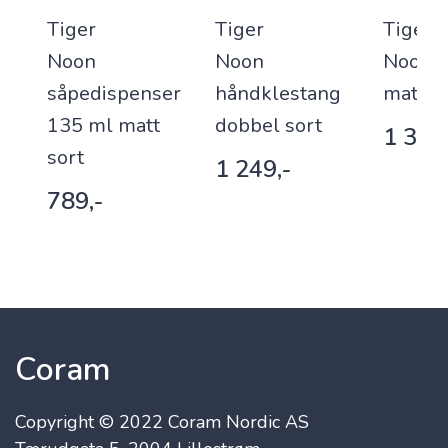
Tiger
Tiger
Tiger
ok
Noon
Noon
Noon d
såpedispenser
håndklestang
matt s
135 ml matt
dobbel sort
1 359
sort
1 249,-
789,-
Coram
Copyright © 2022 Coram Nordic AS