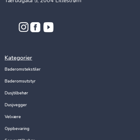
Tærudgata 5, 2004 Lillestrøm
Kategorier
Baderomstekstiler
Baderomsutstyr
Dusjtilbehør
Dusjvegger
Velvære
Oppbevaring